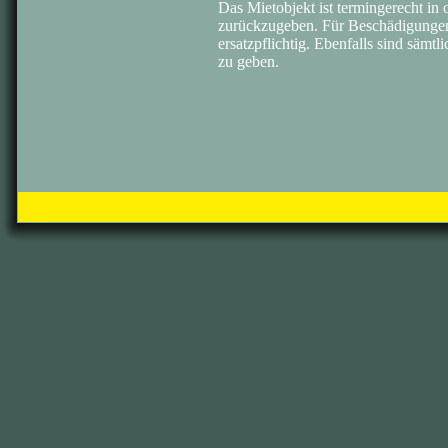
Das Mietobjekt ist termingerecht in
zurückzugeben. Für Beschädigungen
ersatzpflichtig. Ebenfalls sind sämtl
zu geben.